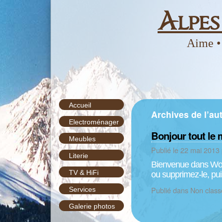
Alpe
Aime •
Accueil
Archives de l’au
Electroménager
Bonjour tout le 
Meubles
Publié le
22 mai 2013
Literie
Bienvenue dans WordP
TV & HiFi
ou supprimez-le, pui
Publié dans
Non class
Services
Galerie photos