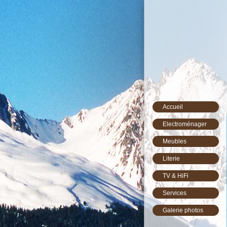
Accueil
Electroménager
Meubles
Literie
TV & HiFi
Services
Galerie photos