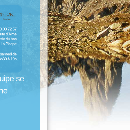
79 09 72 57
ute d’Aime
de du bas
 La Plagne
u samedi de
3h30 à 19h
uipe se
hone