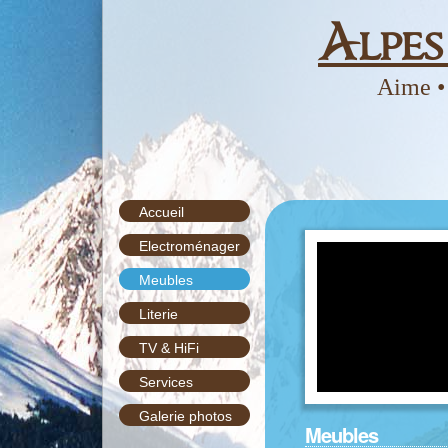
Alpe
Aime •
Accueil
Electroménager
Meubles
Literie
TV & HiFi
Services
Galerie photos
Meubles