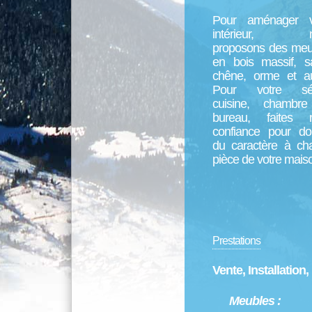
Pour aménager v
intérieur, n
proposons des meu
en bois massif, sa
chêne, orme et au
Pour votre séj
cuisine, chambr
bureau, faites 
confiance pour do
du caractère à ch
pièce de votre mais
Prestations
Vente, Installation
Meubles :