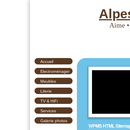
Alpe
Aime •
Accueil
Electroménager
Meubles
Literie
TV & HiFi
Services
Galerie photos
WPMS HTML Sitema